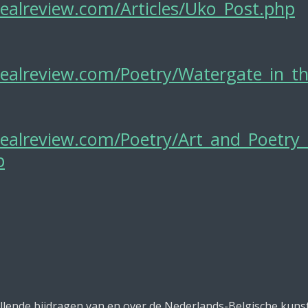
alreview.com/Articles/Uko_Post.php
ealreview.com/Poetry/Watergate_in_t
ealreview.com/Poetry/Art_and_Poetry
p
illende bijdragen van en over de Nederlands-Belgische kuns