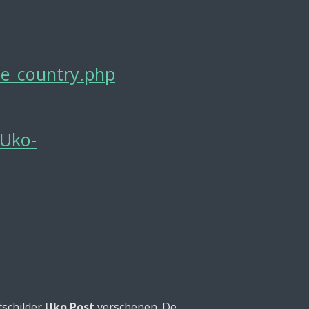
he_country.php
_Uko-
tschilder
Uko Post
verschenen. De