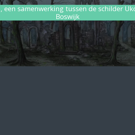
en, een samenwerking tussen de schilder Uko
Boswijk