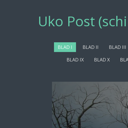
Ga
direct
Uko Post (schi
naar
de
hoofdinhoud
BLAD I
BLAD II
BLAD III
BLAD IX
BLAD X
BLA