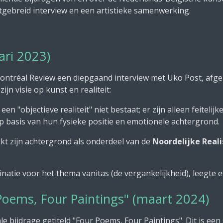
uitgebreid interview en een artistieke samenwerking.
ari 2023)
Montréal Review een diepgaand interview met Uko Post, af
ijn visie op kunst en realiteit:
 een "objectieve realiteit" niet bestaat; er zijn alleen feitel
asis van hun fysieke positie en emotionele achtergrond.
kt zijn achtergrond als onderdeel van de
Noordelijke Real
cinatie voor het thema vanitas (de vergankelijkheid), leegte 
 Poems, Four Paintings" (maart 2024)
le bijdrage getiteld "Four Poems, Four Paintings". Dit is e