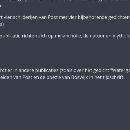
k
:
 vier schilderijen van Post met vier bijbehorende gedichten 
s).
ublicatie richten zich op melancholie, de natuur en mytholo
dt er in andere publicaties (zoals over het gedicht "Waterg
lden van Post en de poëzie van Boswijk in het tijdschrift.